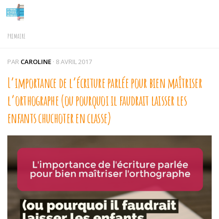
Skip to content
PRIMAIRE
PAR
CAROLINE
·
8 AVRIL 2017
L’importance de l’écriture parlée pour bien maîtriser
l’orthographe (ou pourquoi il faudrait laisser les
enfants chuchoter en classe)