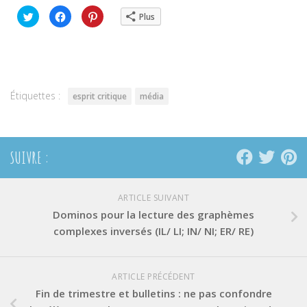
Cliquez
Cliquez
Cliquez
Plus
pour
pour
pour
partager
partager
partager
sur
sur
sur
Twitter(ouvre
Facebook(ouvre
Pinterest(ouvre
dans
dans
dans
une
une
une
nouvelle
nouvelle
nouvelle
fenêtre)
fenêtre)
fenêtre)
Étiquettes :
esprit critique
média
SUIVRE :
ARTICLE SUIVANT
Dominos pour la lecture des graphèmes
complexes inversés (IL/ LI; IN/ NI; ER/ RE)
ARTICLE PRÉCÉDENT
Fin de trimestre et bulletins : ne pas confondre