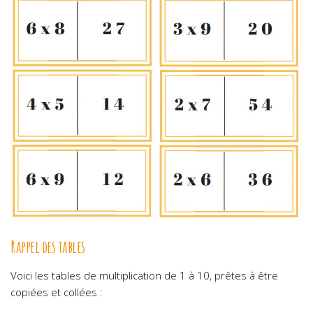
Rappel des tables
Voici les tables de multiplication de 1 à 10, prêtes à être
copiées et collées :