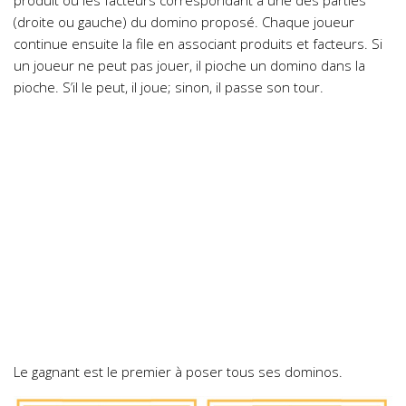
produit ou les facteurs correspondant à une des parties
(droite ou gauche) du domino proposé. Chaque joueur
continue ensuite la file en associant produits et facteurs. Si
un joueur ne peut pas jouer, il pioche un domino dans la
pioche. S’il le peut, il joue; sinon, il passe son tour.
Le gagnant est le premier à poser tous ses dominos.