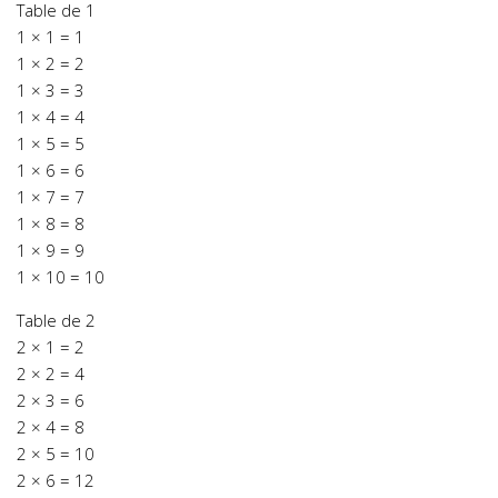
Table de 1
1 × 1 = 1
1 × 2 = 2
1 × 3 = 3
1 × 4 = 4
1 × 5 = 5
1 × 6 = 6
1 × 7 = 7
1 × 8 = 8
1 × 9 = 9
1 × 10 = 10
Table de 2
2 × 1 = 2
2 × 2 = 4
2 × 3 = 6
2 × 4 = 8
2 × 5 = 10
2 × 6 = 12