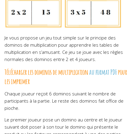
Je vous propose un jeu tout simple sur le principe des
dominos de multiplication pour apprendre les tables de
multiplication en s’amusant.
Ce jeu se joue avec les règles
normales des dominos entre 2 et 4 joueurs.
Télécharger les dominos de multiplication
au format PDF
pour
les imprimer
Chaque joueur reçoit 6 dominos suivant le nombre de
participants à la partie. Le reste des dominos fait office de
pioche.
Le premier joueur pose un domino au centre et le joueur
suivant doit poser à son tour le domino qui présente le