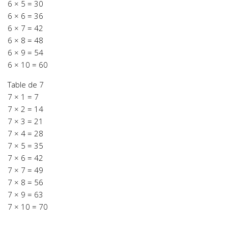
6 × 5 = 30
6 × 6 = 36
6 × 7 = 42
6 × 8 = 48
6 × 9 = 54
6 × 10 = 60
Table de 7
7 × 1 = 7
7 × 2 = 14
7 × 3 = 21
7 × 4 = 28
7 × 5 = 35
7 × 6 = 42
7 × 7 = 49
7 × 8 = 56
7 × 9 = 63
7 × 10 = 70