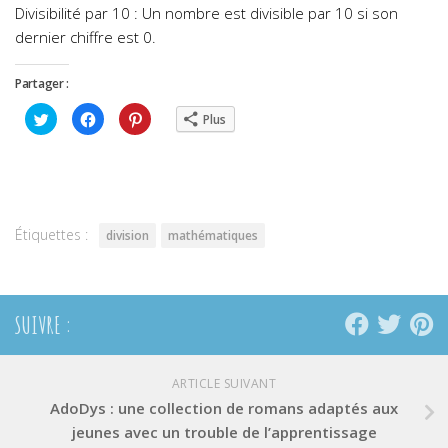
Divisibilité par 10 : Un nombre est divisible par 10 si son
dernier chiffre est 0.
Partager :
Cliquez
Cliquez
Cliquez
Plus
pour
pour
pour
partager
partager
partager
sur
sur
sur
Twitter(ouvre
Facebook(ouvre
Pinterest(ouvre
dans
dans
dans
une
une
une
nouvelle
nouvelle
nouvelle
fenêtre)
fenêtre)
fenêtre)
Étiquettes :
division
mathématiques
SUIVRE :
ARTICLE SUIVANT
AdoDys : une collection de romans adaptés aux
jeunes avec un trouble de l’apprentissage