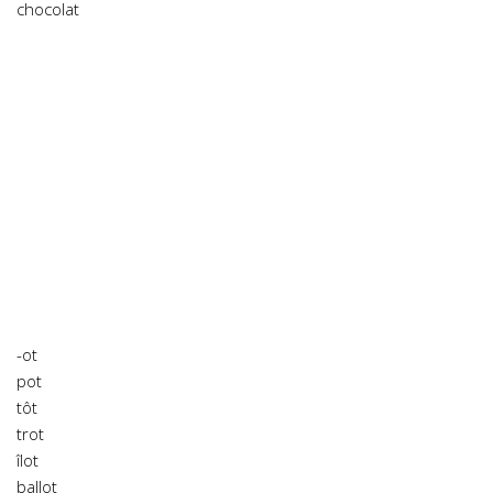
chocolat
-ot
pot
tôt
trot
îlot
ballot