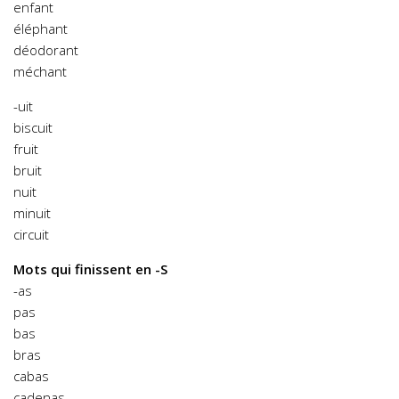
enfant
éléphant
déodorant
méchant
-uit
biscuit
fruit
bruit
nuit
minuit
circuit
Mots qui finissent en -S
-as
pas
bas
bras
cabas
cadenas