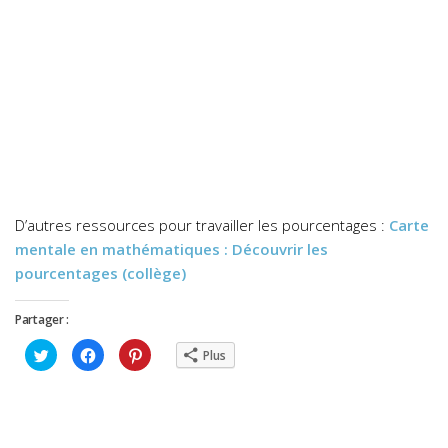
D’autres ressources pour travailler les pourcentages :
Carte
mentale en mathématiques : Découvrir les
pourcentages (collège)
Partager :
Cliquez
Cliquez
Cliquez
Plus
pour
pour
pour
partager
partager
partager
sur
sur
sur
Twitter(ouvre
Facebook(ouvre
Pinterest(ouvre
dans
dans
dans
une
une
une
nouvelle
nouvelle
nouvelle
fenêtre)
fenêtre)
fenêtre)