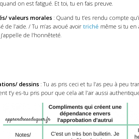
and on est fatigué. Et toi, tu en fais preuve.
és/ valeurs morales
: Quand tu t’es rendu compte qu’il n
 de l’aide. / Tu m’as avoué avoir
triché
même si tu en a
j’appelle de l’honnêteté.
ations/ dessins
: Tu as pris ceci et tu l’as peu à peu tr
 t’y es-tu pris pour que cela ait l’air aussi authentiqu