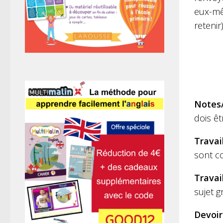
eux-mê
retenir)
Notes/
dois êtr
Travai
sont co
Travai
sujet g
Devoir