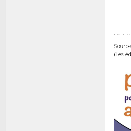
…………
Source
(Les éd