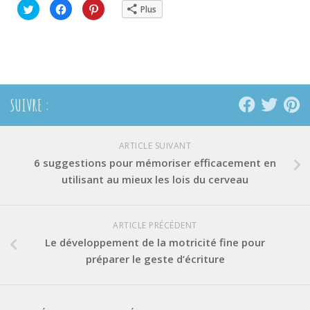
Cliquez
Cliquez
Cliquez
Plus
pour
pour
pour
partager
partager
partager
sur
sur
sur
Twitter(ouvre
Facebook(ouvre
Pinterest(ouvre
dans
dans
dans
une
une
une
nouvelle
nouvelle
nouvelle
fenêtre)
fenêtre)
fenêtre)
SUIVRE :
ARTICLE SUIVANT
6 suggestions pour mémoriser efficacement en
utilisant au mieux les lois du cerveau
ARTICLE PRÉCÉDENT
Le développement de la motricité fine pour
préparer le geste d’écriture