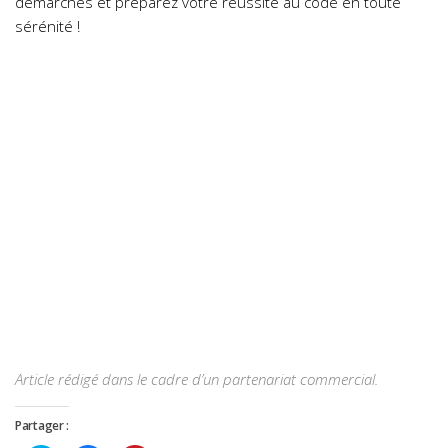
démarches et préparez votre réussite au code en toute
sérénité !
Article rédigé dans le cadre d’un partenariat commercial.
Partager :