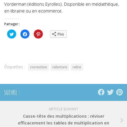
Vorderman (éditions Eyrolles). Disponible en médiathèque,
en librairie ou en ecommerce.
Partager :
Cliquez
Cliquez
Cliquez
Plus
pour
pour
pour
partager
partager
partager
sur
sur
sur
Twitter(ouvre
Facebook(ouvre
Pinterest(ouvre
dans
dans
dans
une
une
une
nouvelle
nouvelle
nouvelle
fenêtre)
fenêtre)
fenêtre)
Étiquettes :
correction
relecture
relire
SUIVRE :
ARTICLE SUIVANT
Casse-tête des multiplications : réviser
efficacement les tables de multiplication en