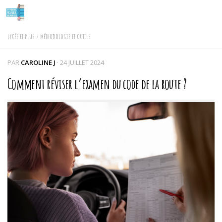
Skip to content
LYCÉE ET PLUS
/
MÉTHODOLOGIE ET OUTILS
PAR
CAROLINE J
·
24 JUILLET 2024
Comment réviser l’examen du code de la route ?