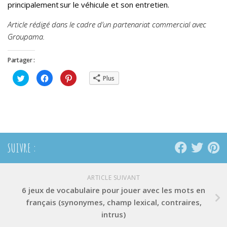
principalement sur le véhicule et son entretien.
Article rédigé dans le cadre d’un partenariat commercial avec
Groupama.
Partager :
Cliquez
Cliquez
Cliquez
Plus
pour
pour
pour
partager
partager
partager
sur
sur
sur
Twitter(ouvre
Facebook(ouvre
Pinterest(ouvre
dans
dans
dans
une
une
une
nouvelle
nouvelle
nouvelle
fenêtre)
fenêtre)
fenêtre)
SUIVRE :
ARTICLE SUIVANT
6 jeux de vocabulaire pour jouer avec les mots en
français (synonymes, champ lexical, contraires,
intrus)