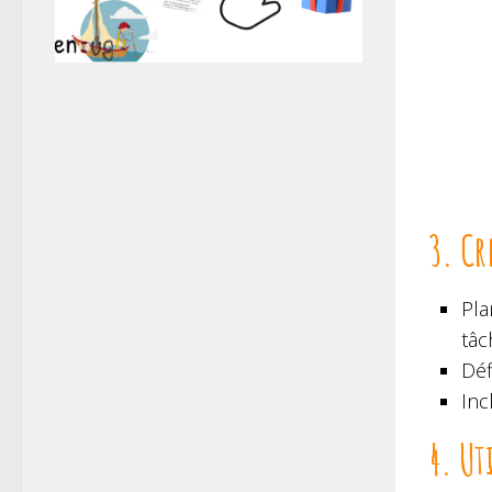
3. Cr
Pla
tâc
Déf
Inc
4. Ut