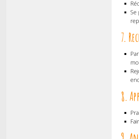
Réc
Se 
rep
7. Re
Par
mot
Rej
enc
8. Ap
Pra
Fai
9. An