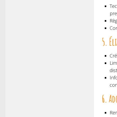
Tec
pre
Règ
Com
5. Él
Cré
Lim
dis
Inf
con
6. Ad
Ren