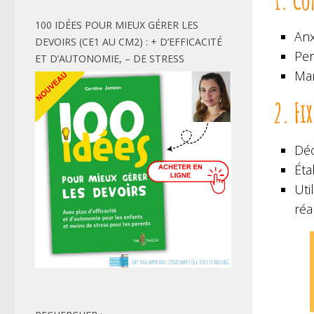
100 IDÉES POUR MIEUX GÉRER LES
Anx
DEVOIRS (CE1 AU CM2) : + D’EFFICACITÉ
Per
ET D’AUTONOMIE, – DE STRESS
Man
2. Fi
Déc
Éta
Uti
réa