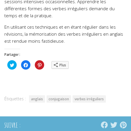
sessions intensives occasionnelles. Apprendre les
différentes formes des verbes irréguliers demande du
temps et de la pratique.
En utilisant ces techniques et en étant régulier dans les
révisions, la mémorisation des verbes irréguliers en anglais
est rendue moins fastidieuse.
Partager :
Cliquez
Cliquez
Cliquez
Plus
pour
pour
pour
partager
partager
partager
sur
sur
sur
Twitter(ouvre
Facebook(ouvre
Pinterest(ouvre
dans
dans
dans
une
une
une
nouvelle
nouvelle
nouvelle
fenêtre)
fenêtre)
fenêtre)
Étiquettes :
anglais
conjugaison
verbes irréguliers
SUIVRE :