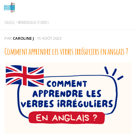
Skip to content
COLLÈGE
/
MÉTHODOLOGIE ET OUTILS
PAR
CAROLINE J
·
15 AOÛT 2023
Comment apprendre les verbes irréguliers en anglais ?