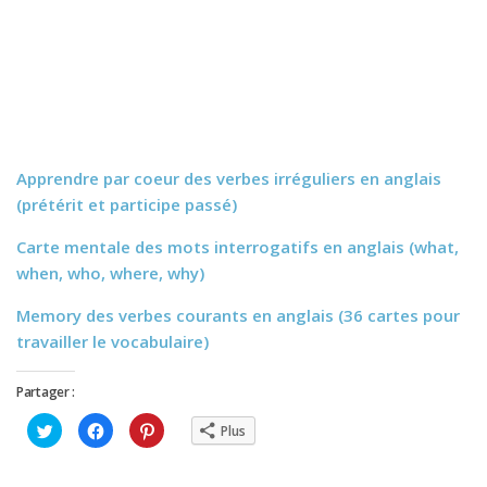
Apprendre par coeur des verbes irréguliers en anglais
(prétérit et participe passé)
Carte mentale des mots interrogatifs en anglais (what,
when, who, where, why)
Memory des verbes courants en anglais (36 cartes pour
travailler le vocabulaire)
Partager :
Cliquez
Cliquez
Cliquez
Plus
pour
pour
pour
partager
partager
partager
sur
sur
sur
Twitter(ouvre
Facebook(ouvre
Pinterest(ouvre