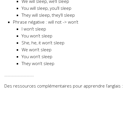
We will sleep, we’ll sleep
You will sleep, you’ll sleep
They will sleep, they’ll sleep
Phrase négative : will not -> won’t
I won’t sleep
You won’t sleep
She, he, it won’t sleep
We won’t sleep
You won’t sleep
They won’t sleep
……………………….
Des ressources complémentaires pour apprendre l’anglais :