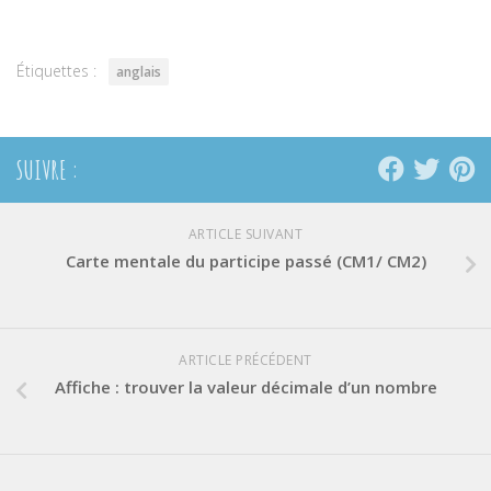
dans
dans
dans
une
une
une
nouvelle
nouvelle
nouvelle
fenêtre)
fenêtre)
fenêtre)
Étiquettes :
anglais
SUIVRE :
ARTICLE SUIVANT
Carte mentale du participe passé (CM1/ CM2)
ARTICLE PRÉCÉDENT
Affiche : trouver la valeur décimale d’un nombre