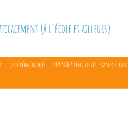
fficacement (à l'école et ailleurs)
e
Jeux pédagogiques
REVISIONS (bac, brevet, examens, con