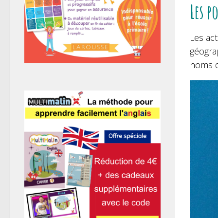
Les p
Les act
géograp
noms d