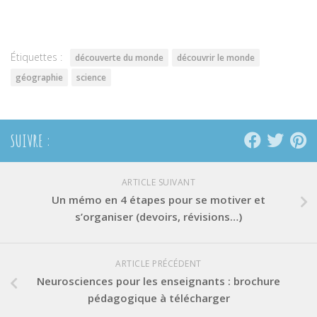
Twitter(ouvre
Facebook(ouvre
Pinterest(ouvre
dans
dans
dans
une
une
une
nouvelle
nouvelle
nouvelle
fenêtre)
fenêtre)
fenêtre)
Étiquettes :
découverte du monde
découvrir le monde
géographie
science
SUIVRE :
ARTICLE SUIVANT
Un mémo en 4 étapes pour se motiver et
s’organiser (devoirs, révisions…)
ARTICLE PRÉCÉDENT
Neurosciences pour les enseignants : brochure
pédagogique à télécharger