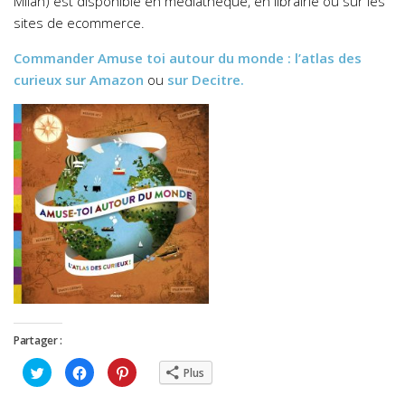
Milan) est disponible en médiathèque, en librairie ou sur les
sites de ecommerce.
Commander
Amuse toi autour du monde : l’atlas des
curieux
sur Amazon
ou
sur Decitre.
Partager :
Cliquez
Cliquez
Cliquez
Plus
pour
pour
pour
partager
partager
partager
sur
sur
sur