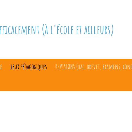
fficacement (à l'école et ailleurs)
e
Jeux pédagogiques
REVISIONS (bac, brevet, examens, con