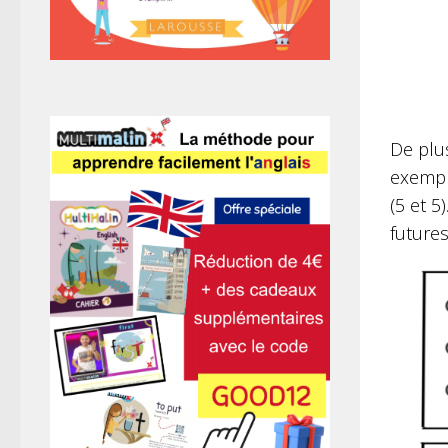
De plus
exempl
(5 et 5
future