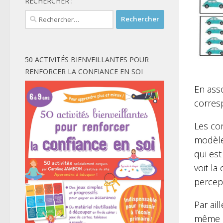
RECHERCHER :
Rechercher :
50 ACTIVITÉS BIENVEILLANTES POUR
RENFORCER LA CONFIANCE EN SOI
En ass
corresp
Les co
modèles
qui es
voit la
percep
Par ai
même ob