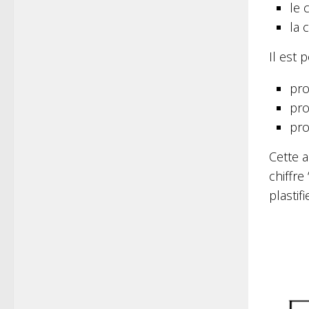
le c
la 
Il est 
pro
pro
pro
Cette 
chiffre
plastif