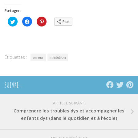
Partager :
Cliquez
Cliquez
Cliquez
Plus
pour
pour
pour
partager
partager
partager
sur
sur
sur
Twitter(ouvre
Facebook(ouvre
Pinterest(ouvre
dans
dans
dans
une
une
une
nouvelle
nouvelle
nouvelle
fenêtre)
fenêtre)
fenêtre)
Étiquettes :
erreur
inhibition
SUIVRE :
ARTICLE SUIVANT
Comprendre les troubles dys et accompagner les
enfants dys (dans le quotidien et à l’école)