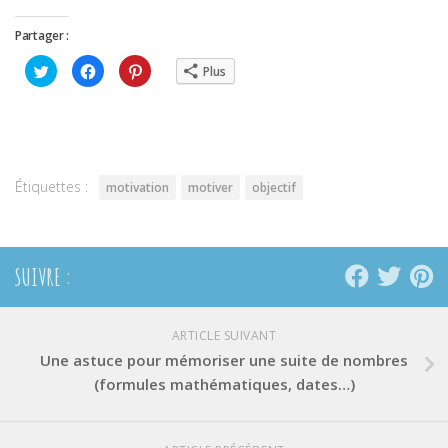
Partager :
Cliquez
Cliquez
Cliquez
Plus
pour
pour
pour
partager
partager
partager
sur
sur
sur
Twitter(ouvre
Facebook(ouvre
Pinterest(ouvre
dans
dans
dans
une
une
une
nouvelle
nouvelle
nouvelle
fenêtre)
fenêtre)
fenêtre)
Étiquettes :
motivation
motiver
objectif
SUIVRE :
ARTICLE SUIVANT
Une astuce pour mémoriser une suite de nombres
(formules mathématiques, dates…)