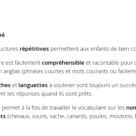
mé
ructures
répétitives
permettent aux enfants de bien com
ire est facilement
compréhensible
et racontable pour d
 en anglais (phrases courtes et mots courants ou facile
ches
et
languettes
à soulever sont toujours un succès.
ir les réponses quand ils sont prêts.
e permet à la fois de travailler le vocabulaire sur les
no
ts
(chevaux, souris, vache, canards, poules, moutons, la