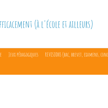
fficacement (à l'école et ailleurs)
e
Jeux pédagogiques
REVISIONS (bac, brevet, examens, con