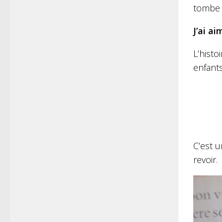
tombe 
J’ai ai
L’histo
enfant
C’est u
re
voir.