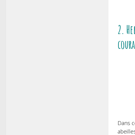
2. He
cour
Dans ce
abeille