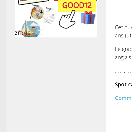
Cet ou
ans (ut
Le grap
anglais
…………
Spot 
Comm