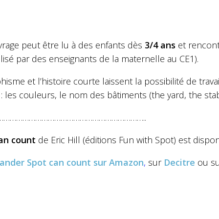
vrage peut être lu à des enfants dès
3/4
ans
et rencont
ilisé par des enseignants de la maternelle au CE1).
hisme et l’histoire courte laissent la possibilité de trav
 : les couleurs, le nom des bâtiments (the yard, the sta
……………………………………………………………..
can count
de Eric Hill (éditions Fun with Spot) est disp
ander
Spot can count
sur Amazon
,
sur
Decitre
ou su