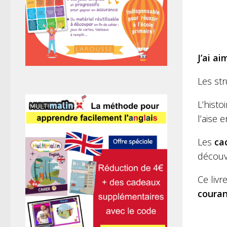
J’ai ai
Les st
L’histo
l’aise
Les
ca
découvr
Ce livr
couran