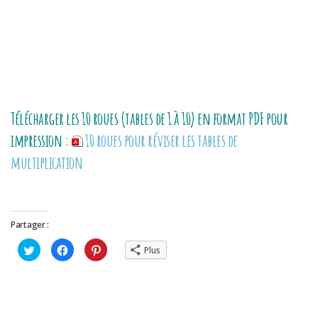
Télécharger les 10 roues (tables de 1 à 10) en format PDF pour
impression :
10 roues pour réviser les tables de
multiplication
Partager :
Cliquez
Cliquez
Cliquez
Plus
pour
pour
pour
partager
partager
partager
sur
sur
sur
Twitter(ouvre
Facebook(ouvre
Pinterest(ouvre
dans
dans
dans
une
une
une
nouvelle
nouvelle
nouvelle
fenêtre)
fenêtre)
fenêtre)