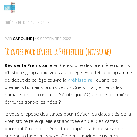
Skip to content
COLLÈGE
/
MÉTHODOLOGIE ET OUTILS
PAR
CAROLINE J
·
9 SEPTEMBRE 2022
10 cartes pour réviser la Préhistoire (niveau 6e)
Réviser la Préhistoire
en 6e est une des première notions
d’histoire-géographie vues au collège. En effet, le programme
de début de collège couvre la
Préhistoire
: quand les
premiers humains ont-ils vécu ? Quels changements les
humains ont-ils connu au Néolithique ? Quand les premières
écritures sont-elles nées ?
Je vous propose des cartes pour réviser les dates clés de la
Préhistoire telle qu’elle est abordée en 6e. Ces cartes
pourront être imprimées et découpées afin de servir de
supports d’apprentissage. On peut imaginer plusieurs