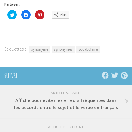
Partager :
Cliquez
Cliquez
Cliquez
Plus
pour
pour
pour
partager
partager
partager
sur
sur
sur
Twitter(ouvre
Facebook(ouvre
Pinterest(ouvre
dans
dans
dans
une
une
une
nouvelle
nouvelle
nouvelle
fenêtre)
fenêtre)
fenêtre)
Étiquettes :
synonyme
synonymes
vocabulaire
SUIVRE :
ARTICLE SUIVANT
Affiche pour éviter les erreurs fréquentes dans
les accords entre le sujet et le verbe en français
ARTICLE PRÉCÉDENT