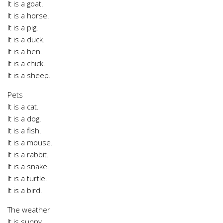
It is a goat.
It is a horse.
It is a pig.
It is a duck.
It is a hen.
It is a chick.
It is a sheep.
Pets
It is a cat.
It is a dog.
It is a fish.
It is a mouse.
It is a rabbit.
It is a snake.
It is a turtle.
It is a bird.
The weather
It is sunny.