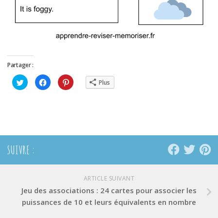
Partager :
Cliquez
Cliquez
Cliquez
Plus
pour
pour
pour
partager
partager
partager
sur
sur
sur
Twitter(ouvre
Facebook(ouvre
Pinterest(ouvre
dans
dans
dans
une
une
une
nouvelle
nouvelle
nouvelle
fenêtre)
fenêtre)
fenêtre)
SUIVRE :
ARTICLE SUIVANT
Jeu des associations : 24 cartes pour associer les
puissances de 10 et leurs équivalents en nombre