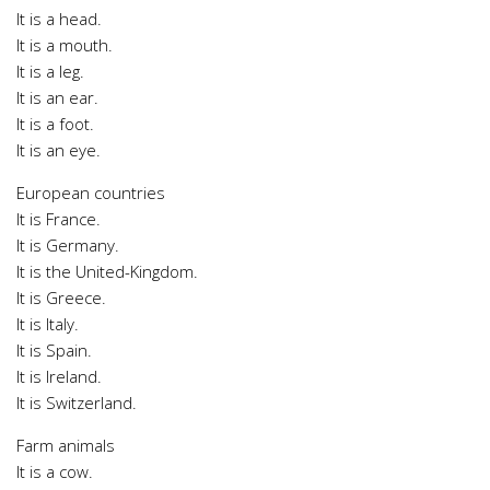
It is a head.
It is a mouth.
It is a leg.
It is an ear.
It is a foot.
It is an eye.
European countries
It is France.
It is Germany.
It is the United-Kingdom.
It is Greece.
It is Italy.
It is Spain.
It is Ireland.
It is Switzerland.
Farm animals
It is a cow.