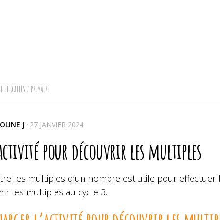
E ET OUTILS
/
PRIMAIRE
OLINE J
·
27 JANVIER 2024
ctivité pour découvrir les multiples
re les multiples d’un nombre est utile pour effectuer l
ir les multiples au cycle 3.
harger l’activité pour découvrir les multip