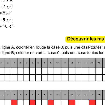
= 7 x 4
= 8 x 4
= 9 x 4
= 10 x 4