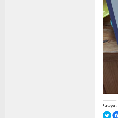
Partager :
Cliqu
pour