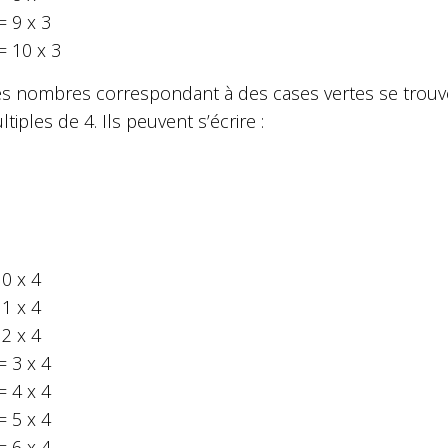
= 9 x 3
= 10 x 3
s nombres correspondant à des cases vertes se trouven
tiples de 4. Ils peuvent s’écrire :
 0 x 4
 1 x 4
 2 x 4
= 3 x 4
= 4 x 4
= 5 x 4
= 6 x 4