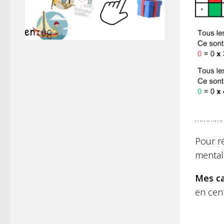
…………
Pour r
mentale
Mes ca
en cen