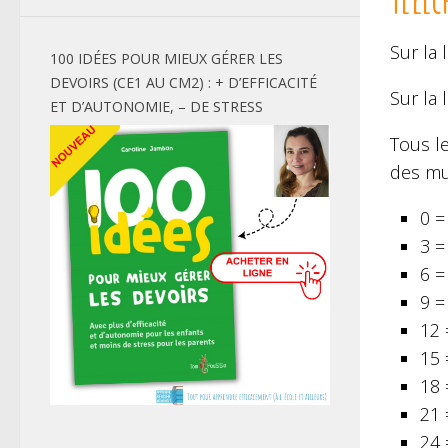
Sur la 
100 IDÉES POUR MIEUX GÉRER LES
DEVOIRS (CE1 AU CM2) : + D’EFFICACITÉ
Sur la 
ET D’AUTONOMIE, – DE STRESS
Tous l
des mul
0 =
3 =
6 =
9 =
12 
15 
18 
21 
24 