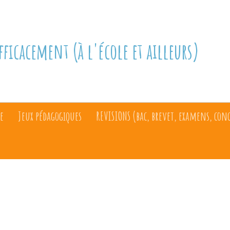
fficacement (à l'école et ailleurs)
e
Jeux pédagogiques
REVISIONS (bac, brevet, examens, con