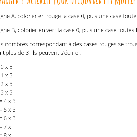
ligne A, colorier en rouge la case 0, puis une case toutes
ligne B, colorier en vert la case 0, puis une case toutes
es nombres correspondant à des cases rouges se trouven
tiples de 3. Ils peuvent s’écrire :
 0 x 3
 1 x 3
 2 x 3
 3 x 3
= 4 x 3
= 5 x 3
= 6 x 3
= 7 x
= 8 x