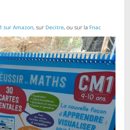
1
sur Amazon
,
sur
Decitre
, ou sur la
Fnac