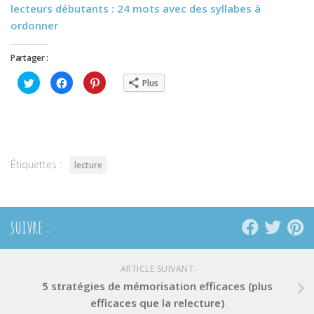
lecteurs débutants : 24 mots avec des syllabes à
ordonner
Partager :
Cliquez
Cliquez
Cliquez
Plus
pour
pour
pour
partager
partager
partager
sur
sur
sur
Twitter(ouvre
Facebook(ouvre
Pinterest(ouvre
dans
dans
dans
une
une
une
nouvelle
nouvelle
nouvelle
fenêtre)
fenêtre)
fenêtre)
Étiquettes :
lecture
SUIVRE :
ARTICLE SUIVANT
5 stratégies de mémorisation efficaces (plus
efficaces que la relecture)