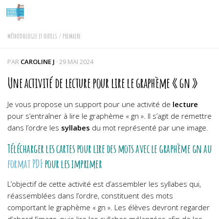
Skip to content
MÉTHODOLOGIE ET OUTILS
/
PRIMAIRE
PAR
CAROLINE J
·
29 MAI 2024
Une activité de lecture pour lire le graphème « gn »
Je vous propose un support pour une activité de
lecture
pour s’entraîner à lire le graphème « gn ». Il s’agit de remettre
dans l’ordre les
syllabes
du mot représenté par une image.
Télécharger les cartes pour lire
des mots avec le graphème gn
au
format PDF
pour les imprimer
L’objectif de cette activité est d’assembler les syllabes qui,
réassemblées dans l’ordre, constituent des mots
comportant le graphème « gn ». Les élèves devront regarder