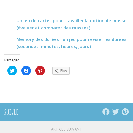
Un jeu de cartes pour travailler la notion de masse
(évaluer et comparer des masses)
Memory des durées : un jeu pour réviser les durées
(secondes, minutes, heures, jours)
Partager :
Cliquez
Cliquez
Cliquez
Plus
pour
pour
pour
partager
partager
partager
sur
sur
sur
Twitter(ouvre
Facebook(ouvre
Pinterest(ouvre
dans
dans
dans
une
une
une
nouvelle
nouvelle
nouvelle
fenêtre)
fenêtre)
fenêtre)
SUIVRE :
ARTICLE SUIVANT