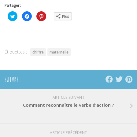
Partager :
Cliquez
Cliquez
Cliquez
Plus
pour
pour
pour
partager
partager
partager
sur
sur
sur
Twitter(ouvre
Facebook(ouvre
Pinterest(ouvre
dans
dans
dans
une
une
une
nouvelle
nouvelle
nouvelle
fenêtre)
fenêtre)
fenêtre)
Étiquettes :
chiffre
maternelle
SUIVRE :
ARTICLE SUIVANT
Comment reconnaître le verbe d’action ?
ARTICLE PRÉCÉDENT