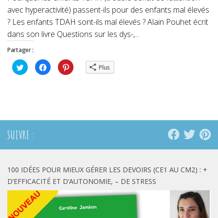
avec hyperactivité) passent-ils pour des enfants mal élevés
? Les enfants TDAH sont-ils mal élevés ? Alain Pouhet écrit
dans son livre Questions sur les dys-,...
Partager :
Cliquez
Cliquez
Cliquez
Plus
pour
pour
pour
partager
partager
partager
sur
sur
sur
Twitter(ouvre
Facebook(ouvre
Pinterest(ouvre
dans
dans
dans
une
une
une
nouvelle
nouvelle
nouvelle
fenêtre)
fenêtre)
fenêtre)
SUIVRE :
100 IDÉES POUR MIEUX GÉRER LES DEVOIRS (CE1 AU CM2) : +
D’EFFICACITÉ ET D’AUTONOMIE, – DE STRESS