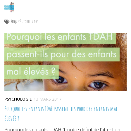
Skip to content
ÉTIQUETÉ :
TOUBLES DYS
PSYCHOLOGIE
13 MARS 2017
Pourquoi les enfants TDAH passent-ils pour des enfants mal
élevés ?
Pourquoi les enfants TDAH (trouble déficit de l’attention