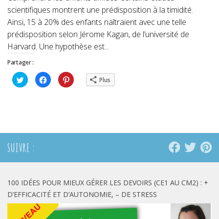
scientifiques montrent une prédisposition à la timidité.
Ainsi, 15 à 20% des enfants naîtraient avec une telle
prédisposition selon Jérome Kagan, de l’université de
Harvard. Une hypothèse est...
Partager :
Cliquez
Cliquez
Cliquez
Plus
pour
pour
pour
partager
partager
partager
sur
sur
sur
Twitter(ouvre
Facebook(ouvre
Pinterest(ouvre
dans
dans
dans
une
une
une
nouvelle
nouvelle
nouvelle
fenêtre)
fenêtre)
fenêtre)
SUIVRE :
100 IDÉES POUR MIEUX GÉRER LES DEVOIRS (CE1 AU CM2) : +
D’EFFICACITÉ ET D’AUTONOMIE, – DE STRESS