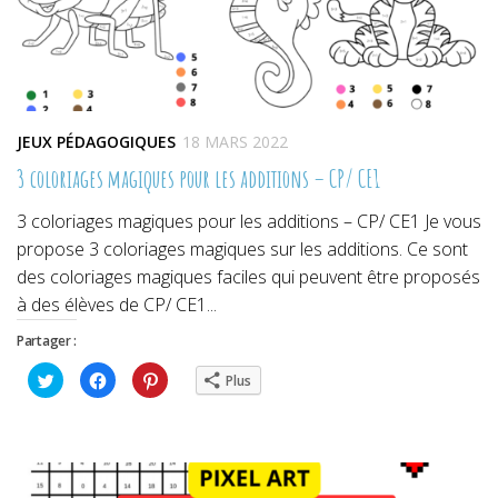
JEUX PÉDAGOGIQUES
18 MARS 2022
3 coloriages magiques pour les additions – CP/ CE1
3 coloriages magiques pour les additions – CP/ CE1 Je vous
propose 3 coloriages magiques sur les additions. Ce sont
des coloriages magiques faciles qui peuvent être proposés
à des élèves de CP/ CE1...
Partager :
Cliquez
Cliquez
Cliquez
Plus
pour
pour
pour
partager
partager
partager
sur
sur
sur
Twitter(ouvre
Facebook(ouvre
Pinterest(ouvre
dans
dans
dans
une
une
une
nouvelle
nouvelle
nouvelle
fenêtre)
fenêtre)
fenêtre)