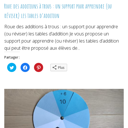
Roue des additions à trous : un support pour apprendre (ou
réviser) les tables d’addition
Roue des additions à trous : un support pour apprendre
(ou réviser) les tables d’addition Je vous propose un
support pour apprendre (ou réviser) les tables d’addition
qui peut être proposé aux élèves de...
Partager :
Cliquez
Cliquez
Cliquez
Plus
pour
pour
pour
partager
partager
partager
sur
sur
sur
Twitter(ouvre
Facebook(ouvre
Pinterest(ouvre
dans
dans
dans
une
une
une
nouvelle
nouvelle
nouvelle
fenêtre)
fenêtre)
fenêtre)