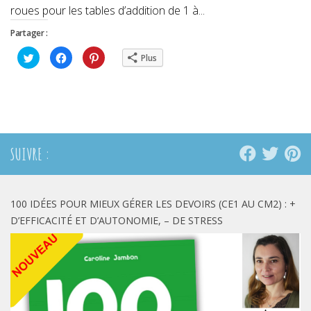
roues pour les tables d’addition de 1 à...
Partager :
Cliquez
Cliquez
Cliquez
Plus
pour
pour
pour
partager
partager
partager
sur
sur
sur
Twitter(ouvre
Facebook(ouvre
Pinterest(ouvre
dans
dans
dans
une
une
une
nouvelle
nouvelle
nouvelle
fenêtre)
fenêtre)
fenêtre)
SUIVRE :
100 IDÉES POUR MIEUX GÉRER LES DEVOIRS (CE1 AU CM2) : +
D’EFFICACITÉ ET D’AUTONOMIE, – DE STRESS