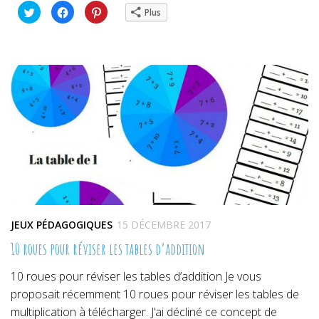
Cliquez
Cliquez
Cliquez
Plus
pour
pour
pour
partager
partager
partager
sur
sur
sur
Twitter(ouvre
Facebook(ouvre
Pinterest(ouvre
dans
dans
dans
une
une
une
nouvelle
nouvelle
nouvelle
fenêtre)
fenêtre)
fenêtre)
JEUX PÉDAGOGIQUES
15 DÉCEMBRE 2017
10 roues pour réviser les tables d’addition
10 roues pour réviser les tables d’addition Je vous
proposait récemment 10 roues pour réviser les tables de
multiplication à télécharger. J’ai décliné ce concept de