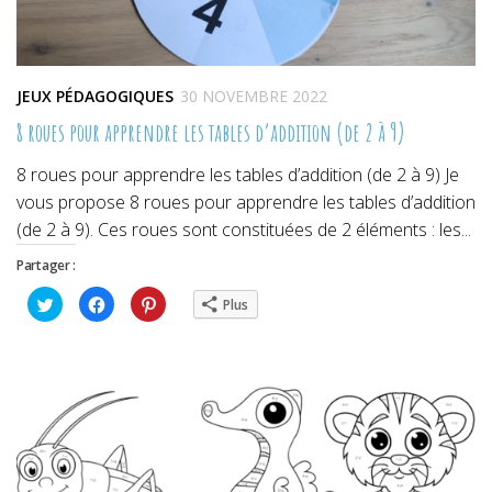
JEUX PÉDAGOGIQUES
30 NOVEMBRE 2022
8 roues pour apprendre les tables d’addition (de 2 à 9)
8 roues pour apprendre les tables d’addition (de 2 à 9) Je
vous propose 8 roues pour apprendre les tables d’addition
(de 2 à 9). Ces roues sont constituées de 2 éléments : les...
Partager :
Cliquez
Cliquez
Cliquez
Plus
pour
pour
pour
partager
partager
partager
sur
sur
sur
Twitter(ouvre
Facebook(ouvre
Pinterest(ouvre
dans
dans
dans
une
une
une
nouvelle
nouvelle
nouvelle
fenêtre)
fenêtre)
fenêtre)