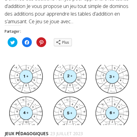
d’addition Je vous propose un jeu tout simple de dominos
des additions pour apprendre les tables d’addition en
s’amusant. Ce jeu se joue avec...
Partager :
Cliquez
Cliquez
Cliquez
Plus
pour
pour
pour
partager
partager
partager
sur
sur
sur
Twitter(ouvre
Facebook(ouvre
Pinterest(ouvre
dans
dans
dans
une
une
une
nouvelle
nouvelle
nouvelle
fenêtre)
fenêtre)
fenêtre)
JEUX PÉDAGOGIQUES
23 JUILLET 2023