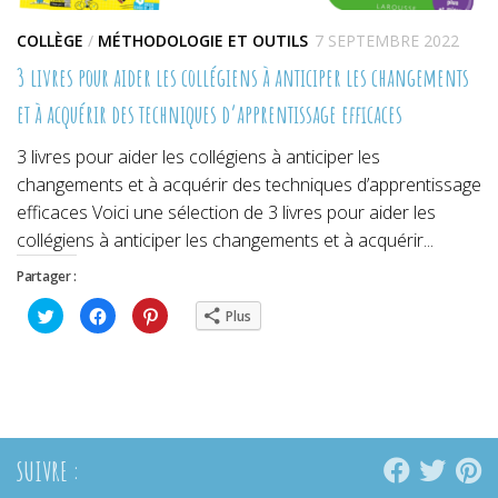
COLLÈGE
/
MÉTHODOLOGIE ET OUTILS
7 SEPTEMBRE 2022
3 livres pour aider les collégiens à anticiper les changements
et à acquérir des techniques d’apprentissage efficaces
3 livres pour aider les collégiens à anticiper les
changements et à acquérir des techniques d’apprentissage
efficaces Voici une sélection de 3 livres pour aider les
collégiens à anticiper les changements et à acquérir...
Partager :
Cliquez
Cliquez
Cliquez
Plus
pour
pour
pour
partager
partager
partager
sur
sur
sur
Twitter(ouvre
Facebook(ouvre
Pinterest(ouvre
dans
dans
dans
une
une
une
nouvelle
nouvelle
nouvelle
fenêtre)
fenêtre)
fenêtre)
SUIVRE :