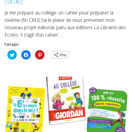
(fin CM2)
Je me prépare au collège: un cahier pour préparer la
sixième (fin CM2) J’ai le plaisir de vous présenter mon
nouveau projet éditorial, paru aux éditions La Librairie des
Ecoles. Il s’agit d’un cahier...
Partager :
Cliquez
Cliquez
Cliquez
Plus
pour
pour
pour
partager
partager
partager
sur
sur
sur
Twitter(ouvre
Facebook(ouvre
Pinterest(ouvre
dans
dans
dans
une
une
une
nouvelle
nouvelle
nouvelle
fenêtre)
fenêtre)
fenêtre)