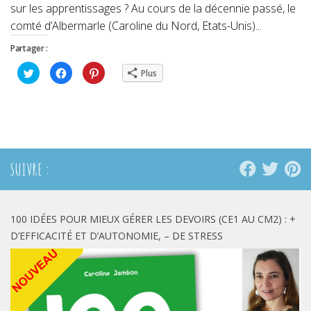
sur les apprentissages ? Au cours de la décennie passé, le
comté d’Albermarle (Caroline du Nord, Etats-Unis)...
Partager :
Cliquez
Cliquez
Cliquez
Plus
pour
pour
pour
partager
partager
partager
sur
sur
sur
Twitter(ouvre
Facebook(ouvre
Pinterest(ouvre
dans
dans
dans
une
une
une
nouvelle
nouvelle
nouvelle
fenêtre)
fenêtre)
fenêtre)
SUIVRE :
100 IDÉES POUR MIEUX GÉRER LES DEVOIRS (CE1 AU CM2) : +
D’EFFICACITÉ ET D’AUTONOMIE, – DE STRESS