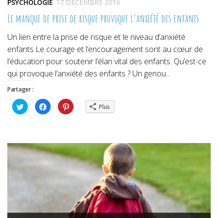
PSYCHOLOGIE
17 DÉCEMBRE 2016
Le manque de prise de risque provoque l’anxiété des enfants
Un lien entre la prise de risque et le niveau d’anxiété
enfants Le courage et l’encouragement sont au cœur de
l’éducation pour soutenir l’élan vital des enfants. Qu’est-ce
qui provoque l’anxiété des enfants ? Un genou...
Partager :
Cliquez
Cliquez
Cliquez
Plus
pour
pour
pour
partager
partager
partager
sur
sur
sur
Twitter(ouvre
Facebook(ouvre
Pinterest(ouvre
dans
dans
dans
une
une
une
nouvelle
nouvelle
nouvelle
fenêtre)
fenêtre)
fenêtre)