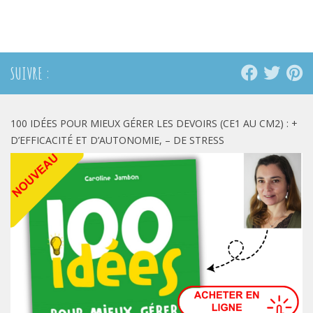
Twitter(ouvre
Facebook(ouvre
Pinterest(ouvre
dans
dans
dans
une
une
une
nouvelle
nouvelle
nouvelle
fenêtre)
fenêtre)
fenêtre)
SUIVRE :
100 IDÉES POUR MIEUX GÉRER LES DEVOIRS (CE1 AU CM2) : +
D’EFFICACITÉ ET D’AUTONOMIE, – DE STRESS