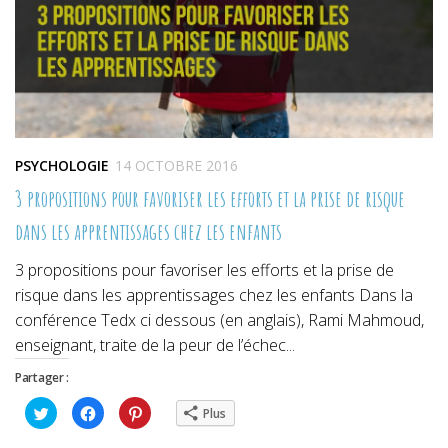
PSYCHOLOGIE
14 OCTOBRE 2016
3 propositions pour favoriser les efforts et la prise de risque
dans les apprentissages chez les enfants
3 propositions pour favoriser les efforts et la prise de
risque dans les apprentissages chez les enfants Dans la
conférence Tedx ci dessous (en anglais), Rami Mahmoud,
enseignant, traite de la peur de l’échec...
Partager :
Cliquez
Cliquez
Cliquez
Plus
pour
pour
pour
partager
partager
partager
sur
sur
sur