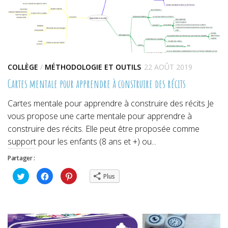
COLLÈGE
/
MÉTHODOLOGIE ET OUTILS
22 AOÛT 2019
Cartes mentale pour apprendre à construire des récits
Cartes mentale pour apprendre à construire des récits Je
vous propose une carte mentale pour apprendre à
construire des récits. Elle peut être proposée comme
support pour les enfants (8 ans et +) ou...
Partager :
Cliquez
Cliquez
Cliquez
Plus
pour
pour
pour
partager
partager
partager
sur
sur
sur
Twitter(ouvre
Facebook(ouvre
Pinterest(ouvre
dans
dans
dans
une
une
une
nouvelle
nouvelle
nouvelle
fenêtre)
fenêtre)
fenêtre)