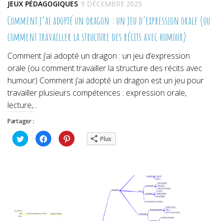
JEUX PÉDAGOGIQUES
9 DÉCEMBRE 2025
Comment j’ai adopté un dragon : un jeu d’expression orale (ou
comment travailler la structure des récits avec humour)
Comment j’ai adopté un dragon : un jeu d’expression
orale (ou comment travailler la structure des récits avec
humour) Comment j’ai adopté un dragon est un jeu pour
travailler plusieurs compétences : expression orale,
lecture,...
Partager :
Cliquez
Cliquez
Cliquez
Plus
pour
pour
pour
partager
partager
partager
sur
sur
sur
Twitter(ouvre
Facebook(ouvre
Pinterest(ouvre
dans
dans
dans
une
une
une
nouvelle
nouvelle
nouvelle
fenêtre)
fenêtre)
fenêtre)