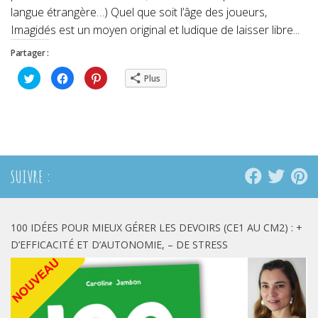
langue étrangère…) Quel que soit l’âge des joueurs,
Imagidés est un moyen original et ludique de laisser libre...
Partager :
Cliquez
Cliquez
Cliquez
Plus
pour
pour
pour
partager
partager
partager
sur
sur
sur
Twitter(ouvre
Facebook(ouvre
Pinterest(ouvre
dans
dans
dans
une
une
une
nouvelle
nouvelle
nouvelle
fenêtre)
fenêtre)
fenêtre)
SUIVRE :
100 IDÉES POUR MIEUX GÉRER LES DEVOIRS (CE1 AU CM2) : +
D’EFFICACITÉ ET D’AUTONOMIE, – DE STRESS