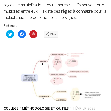
règles de multiplication Les nombres relatifs peuvent être
multipliés entre eux. Il existe des règles à connaître pour la
multiplication de deux nombres de signes...
Partager :
Cliquez
Cliquez
Cliquez
Plus
pour
pour
pour
partager
partager
partager
sur
sur
sur
Twitter(ouvre
Facebook(ouvre
Pinterest(ouvre
dans
dans
dans
une
une
une
nouvelle
nouvelle
nouvelle
fenêtre)
fenêtre)
fenêtre)
COLLÈGE
/
MÉTHODOLOGIE ET OUTILS
1 FÉVRIER 2023