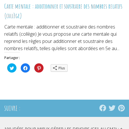
Carte mentale : additionner et soustraire des nombres relatifs
(collège)
Carte mentale : additionner et soustraire des nombres
relatifs (collège) Je vous propose une carte mentale qui
reprend les règles pour additionner et soustraire des
nombres relatifs, telles qu’elles sont abordées en 5e au...
Partager :
Cliquez
Cliquez
Cliquez
Plus
pour
pour
pour
partager
partager
partager
sur
sur
sur
Twitter(ouvre
Facebook(ouvre
Pinterest(ouvre
dans
dans
dans
une
une
une
nouvelle
nouvelle
nouvelle
fenêtre)
fenêtre)
fenêtre)
SUIVRE :
100 IDÉES POUR MIEUX GÉRER LES DEVOIRS (CE1 AU CM2) : +