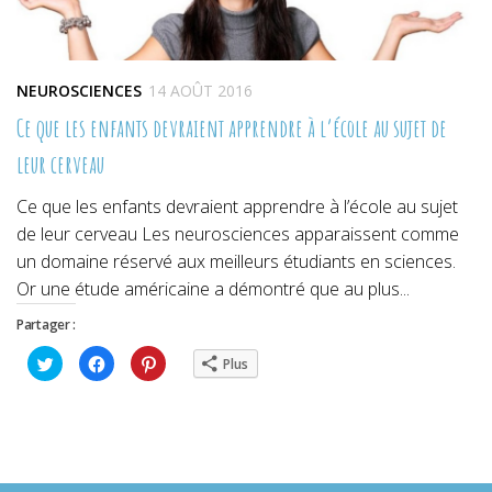
NEUROSCIENCES
14 AOÛT 2016
Ce que les enfants devraient apprendre à l’école au sujet de
leur cerveau
Ce que les enfants devraient apprendre à l’école au sujet
de leur cerveau Les neurosciences apparaissent comme
un domaine réservé aux meilleurs étudiants en sciences.
Or une étude américaine a démontré que au plus...
Partager :
Cliquez
Cliquez
Cliquez
Plus
pour
pour
pour
partager
partager
partager
sur
sur
sur
Twitter(ouvre
Facebook(ouvre
Pinterest(ouvre
dans
dans
dans
une
une
une
nouvelle
nouvelle
nouvelle
fenêtre)
fenêtre)
fenêtre)