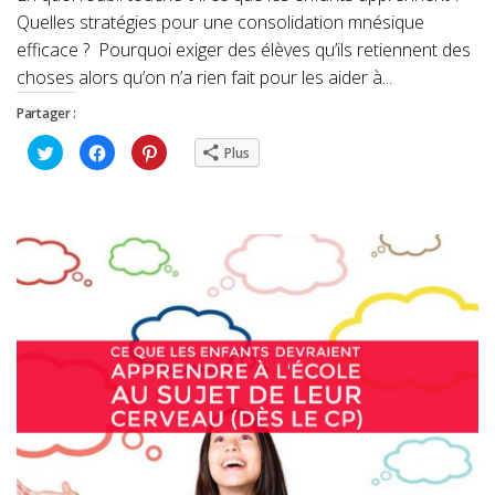
Quelles stratégies pour une consolidation mnésique
efficace ? Pourquoi exiger des élèves qu’ils retiennent des
choses alors qu’on n’a rien fait pour les aider à...
Partager :
Cliquez
Cliquez
Cliquez
Plus
pour
pour
pour
partager
partager
partager
sur
sur
sur
Twitter(ouvre
Facebook(ouvre
Pinterest(ouvre
dans
dans
dans
une
une
une
nouvelle
nouvelle
nouvelle
fenêtre)
fenêtre)
fenêtre)