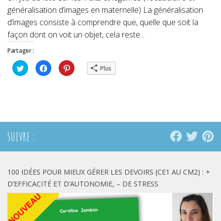
généralisation d’images en maternelle) La généralisation
d’images consiste à comprendre que, quelle que soit la
façon dont on voit un objet, cela reste...
Partager :
Cliquez
Cliquez
Cliquez
Plus
pour
pour
pour
partager
partager
partager
sur
sur
sur
Twitter(ouvre
Facebook(ouvre
Pinterest(ouvre
dans
dans
dans
une
une
une
nouvelle
nouvelle
nouvelle
fenêtre)
fenêtre)
fenêtre)
SUIVRE :
100 IDÉES POUR MIEUX GÉRER LES DEVOIRS (CE1 AU CM2) : +
D’EFFICACITÉ ET D’AUTONOMIE, – DE STRESS