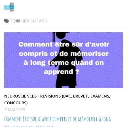
Skip to content
ÉTIQUETÉ :
ILLUSION DE SAVOIR
NEUROSCIENCES
/
RÉVISIONS (BAC, BREVET, EXAMENS,
CONCOURS)
2 MAI 2025
Comment être sûr d’avoir compris et de mémoriser à long