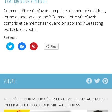
terme quand on apprend ?
Comment être sûr d’avoir compris et de mémoriser à long
terme quand on apprend ? Comment être sûr d’avoir
compris et de mémoriser quand on apprend ? Le testing
est la clé de voûte...
Partager :
Cliquez
Cliquez
Cliquez
Plus
pour
pour
pour
partager
partager
partager
sur
sur
sur
Twitter(ouvre
Facebook(ouvre
Pinterest(ouvre
dans
dans
dans
une
une
une
nouvelle
nouvelle
nouvelle
fenêtre)
fenêtre)
fenêtre)
SUIVRE :
100 IDÉES POUR MIEUX GÉRER LES DEVOIRS (CE1 AU CM2) : +
D’EFFICACITÉ ET D’AUTONOMIE, – DE STRESS