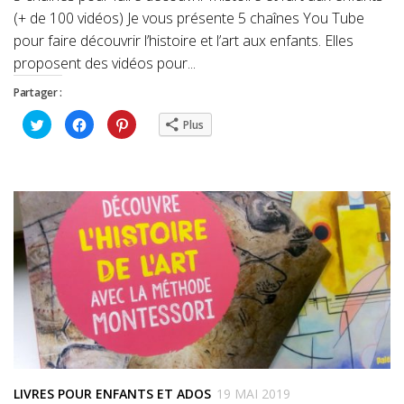
(+ de 100 vidéos) Je vous présente 5 chaînes You Tube
pour faire découvrir l’histoire et l’art aux enfants. Elles
proposent des vidéos pour...
Partager :
Cliquez
Cliquez
Cliquez
Plus
pour
pour
pour
partager
partager
partager
sur
sur
sur
Twitter(ouvre
Facebook(ouvre
Pinterest(ouvre
dans
dans
dans
une
une
une
nouvelle
nouvelle
nouvelle
fenêtre)
fenêtre)
fenêtre)
LIVRES POUR ENFANTS ET ADOS
19 MAI 2019