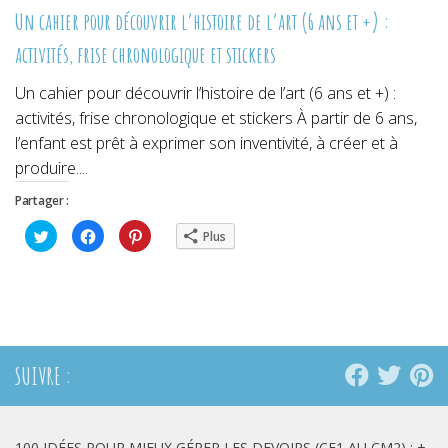
Un cahier pour découvrir l’histoire de l’art (6 ans et +) :
activités, frise chronologique et stickers
Un cahier pour découvrir l’histoire de l’art (6 ans et +) :
activités, frise chronologique et stickers À partir de 6 ans,
l’enfant est prêt à exprimer son inventivité, à créer et à
produire....
Partager :
Cliquez
Cliquez
Cliquez
Plus
pour
pour
pour
partager
partager
partager
sur
sur
sur
Twitter(ouvre
Facebook(ouvre
Pinterest(ouvre
dans
dans
dans
une
une
une
nouvelle
nouvelle
nouvelle
fenêtre)
fenêtre)
fenêtre)
SUIVRE :
100 IDÉES POUR MIEUX GÉRER LES DEVOIRS (CE1 AU CM2) : +