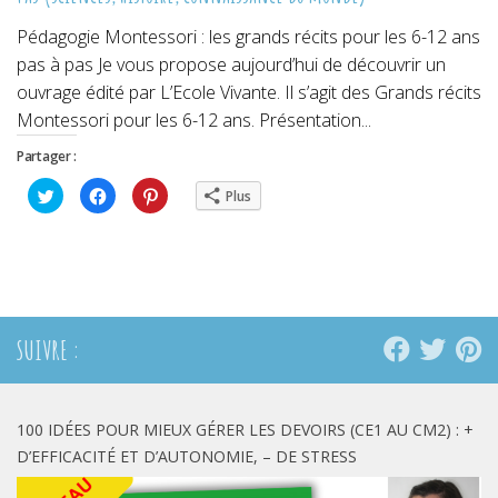
Pédagogie Montessori : les grands récits pour les 6-12 ans
pas à pas Je vous propose aujourd’hui de découvrir un
ouvrage édité par L’Ecole Vivante. Il s’agit des Grands récits
Montessori pour les 6-12 ans. Présentation...
Partager :
Cliquez
Cliquez
Cliquez
Plus
pour
pour
pour
partager
partager
partager
sur
sur
sur
Twitter(ouvre
Facebook(ouvre
Pinterest(ouvre
dans
dans
dans
une
une
une
nouvelle
nouvelle
nouvelle
fenêtre)
fenêtre)
fenêtre)
SUIVRE :
100 IDÉES POUR MIEUX GÉRER LES DEVOIRS (CE1 AU CM2) : +
D’EFFICACITÉ ET D’AUTONOMIE, – DE STRESS