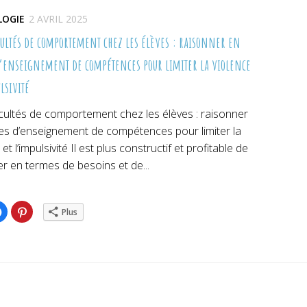
LOGIE
2 AVRIL 2025
icultés de comportement chez les élèves : raisonner en
’enseignement de compétences pour limiter la violence
ulsivité
icultés de comportement chez les élèves : raisonner
es d’enseignement de compétences pour limiter la
et l’impulsivité Il est plus constructif et profitable de
r en termes de besoins et de...
ez
Cliquez
Cliquez
Plus
pour
pour
ger
partager
partager
sur
sur
er(ouvre
Facebook(ouvre
Pinterest(ouvre
dans
dans
une
une
lle
nouvelle
nouvelle
re)
fenêtre)
fenêtre)