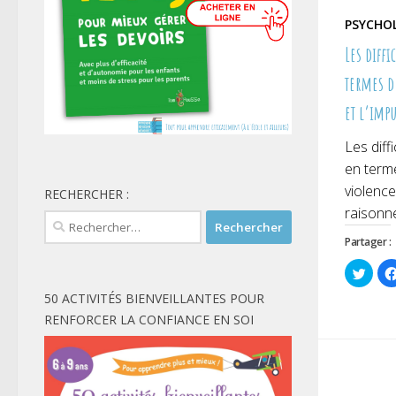
PSYCHO
Les diff
termes d
et l’imp
Les diff
en term
violence 
RECHERCHER :
raisonne
Rechercher :
Partager :
Cliqu
pour
parta
50 ACTIVITÉS BIENVEILLANTES POUR
sur
Twitt
RENFORCER LA CONFIANCE EN SOI
dans
une
nouve
fenêt