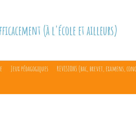
fficacement (à l'école et ailleurs)
e
Jeux pédagogiques
REVISIONS (bac, brevet, examens, con