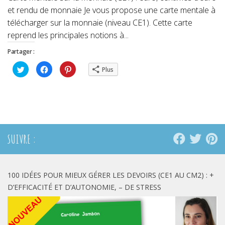
et rendu de monnaie Je vous propose une carte mentale à
télécharger sur la monnaie (niveau CE1). Cette carte
reprend les principales notions à...
Partager :
Cliquez
Cliquez
Cliquez
Plus
pour
pour
pour
partager
partager
partager
sur
sur
sur
Twitter(ouvre
Facebook(ouvre
Pinterest(ouvre
dans
dans
dans
une
une
une
nouvelle
nouvelle
nouvelle
fenêtre)
fenêtre)
fenêtre)
SUIVRE :
100 IDÉES POUR MIEUX GÉRER LES DEVOIRS (CE1 AU CM2) : +
D’EFFICACITÉ ET D’AUTONOMIE, – DE STRESS