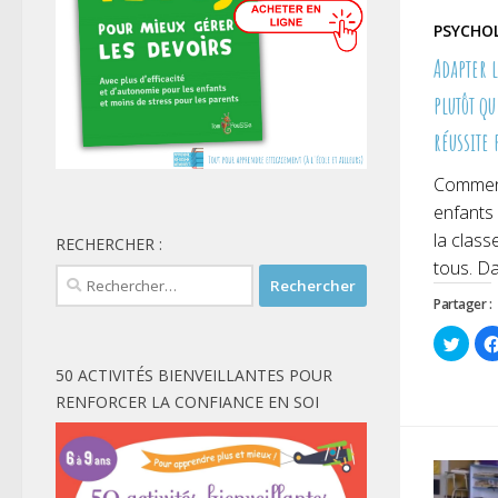
PSYCHO
Adapter 
plutôt q
réussite 
Comment
enfants 
la class
RECHERCHER :
tous. Da
Rechercher :
Partager :
Cliqu
pour
parta
50 ACTIVITÉS BIENVEILLANTES POUR
sur
Twitt
RENFORCER LA CONFIANCE EN SOI
dans
une
nouve
fenêt