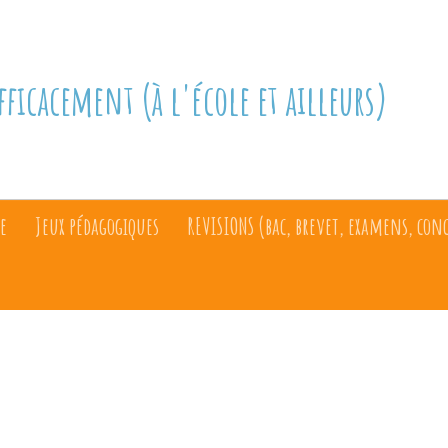
fficacement (à l'école et ailleurs)
e
Jeux pédagogiques
REVISIONS (bac, brevet, examens, con