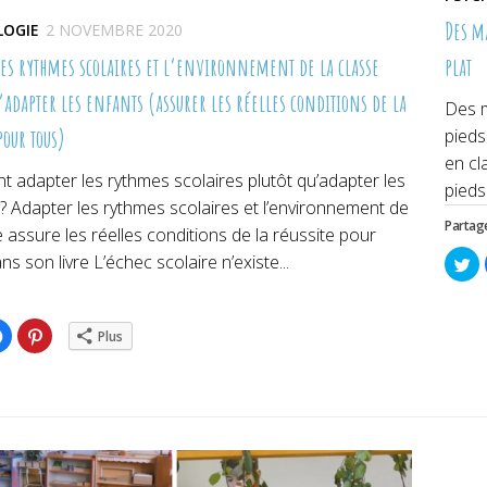
Des ma
LOGIE
2 NOVEMBRE 2020
les rythmes scolaires et l’environnement de la classe
plat
u’adapter les enfants (assurer les réelles conditions de la
Des m
pour tous)
pieds
en cl
 adapter les rythmes scolaires plutôt qu’adapter les
pieds 
? Adapter les rythmes scolaires et l’environnement de
Partage
e assure les réelles conditions de la réussite pour
ns son livre L’échec scolaire n’existe...
Cl
po
pa
su
Tw
da
ez
Cliquez
Cliquez
Plus
un
pour
pour
no
ger
partager
partager
fe
sur
sur
er(ouvre
Facebook(ouvre
Pinterest(ouvre
dans
dans
une
une
lle
nouvelle
nouvelle
re)
fenêtre)
fenêtre)