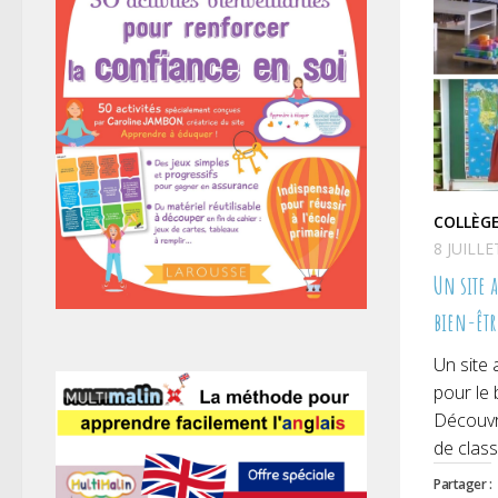
COLLÈG
8 JUILLE
Un site a
bien-être
Un site
pour le 
Découvr
de class
Partager :