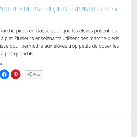
rche-pieds en classe pour que les élèves posent les pieds à
arche-pieds en classe pour que les élèves posent les
 à plat Plusieurs enseignants utilisent des marche-pieds
asse pour permettre aux élèves trop petits de poser les
à plat quand ils...
r :
iquez
Cliquez
Cliquez
Plus
ur
pour
pour
rtager
partager
partager
r
sur
sur
itter(ouvre
Facebook(ouvre
Pinterest(ouvre
ns
dans
dans
e
une
une
uvelle
nouvelle
nouvelle
nêtre)
fenêtre)
fenêtre)