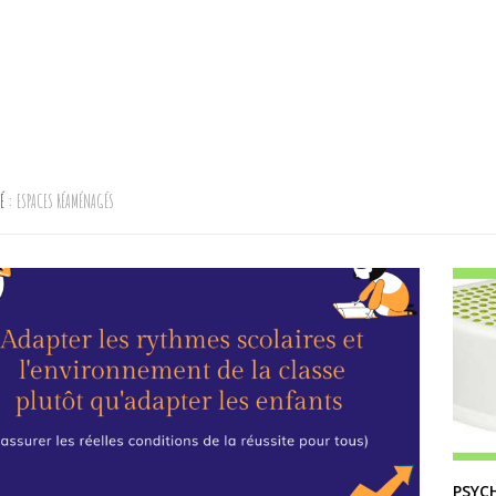
TÉ :
ESPACES RÉAMÉNAGÉS
PSYC