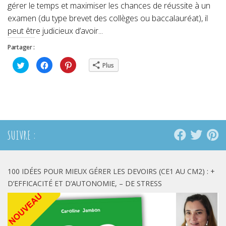
gérer le temps et maximiser les chances de réussite à un
examen (du type brevet des collèges ou baccalauréat), il
peut être judicieux d’avoir...
Partager :
Cliquez
Cliquez
Cliquez
Plus
pour
pour
pour
partager
partager
partager
sur
sur
sur
Twitter(ouvre
Facebook(ouvre
Pinterest(ouvre
dans
dans
dans
une
une
une
nouvelle
nouvelle
nouvelle
fenêtre)
fenêtre)
fenêtre)
SUIVRE :
100 IDÉES POUR MIEUX GÉRER LES DEVOIRS (CE1 AU CM2) : +
D’EFFICACITÉ ET D’AUTONOMIE, – DE STRESS