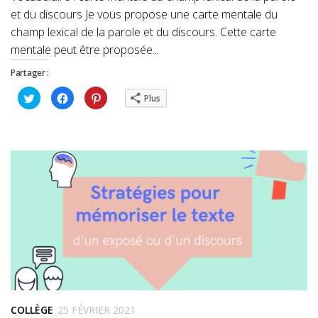
et du discours Je vous propose une carte mentale du
champ lexical de la parole et du discours. Cette carte
mentale peut être proposée...
Partager :
Cliquez
Cliquez
Cliquez
Plus
pour
pour
pour
partager
partager
partager
sur
sur
sur
Twitter(ouvre
Facebook(ouvre
Pinterest(ouvre
dans
dans
dans
une
une
une
nouvelle
nouvelle
nouvelle
fenêtre)
fenêtre)
fenêtre)
COLLÈGE
25 FÉVRIER 2021