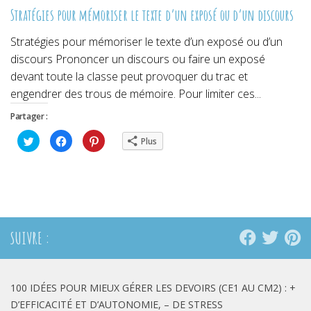
Stratégies pour mémoriser le texte d’un exposé ou d’un discours
Stratégies pour mémoriser le texte d’un exposé ou d’un
discours Prononcer un discours ou faire un exposé
devant toute la classe peut provoquer du trac et
engendrer des trous de mémoire. Pour limiter ces...
Partager :
Cliquez
Cliquez
Cliquez
Plus
pour
pour
pour
partager
partager
partager
sur
sur
sur
Twitter(ouvre
Facebook(ouvre
Pinterest(ouvre
dans
dans
dans
une
une
une
nouvelle
nouvelle
nouvelle
fenêtre)
fenêtre)
fenêtre)
SUIVRE :
100 IDÉES POUR MIEUX GÉRER LES DEVOIRS (CE1 AU CM2) : +
D’EFFICACITÉ ET D’AUTONOMIE, – DE STRESS