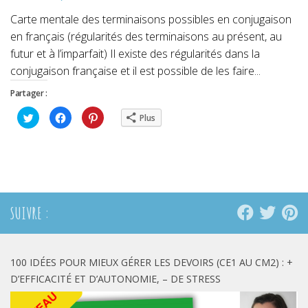
Carte mentale des terminaisons possibles en conjugaison
en français (régularités des terminaisons au présent, au
futur et à l’imparfait) Il existe des régularités dans la
conjugaison française et il est possible de les faire...
Partager :
Cliquez
Cliquez
Cliquez
Plus
pour
pour
pour
partager
partager
partager
sur
sur
sur
Twitter(ouvre
Facebook(ouvre
Pinterest(ouvre
dans
dans
dans
une
une
une
nouvelle
nouvelle
nouvelle
fenêtre)
fenêtre)
fenêtre)
SUIVRE :
100 IDÉES POUR MIEUX GÉRER LES DEVOIRS (CE1 AU CM2) : +
D’EFFICACITÉ ET D’AUTONOMIE, – DE STRESS