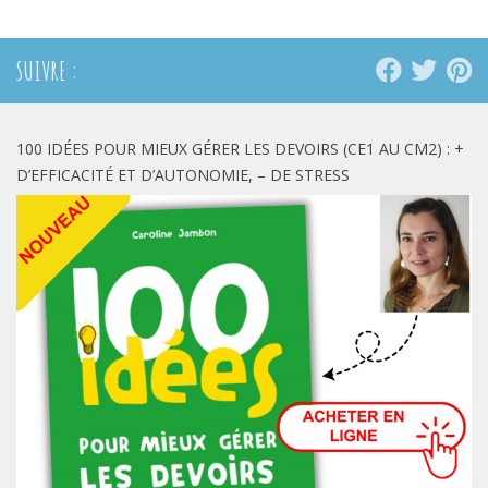
nouvelle
nouvelle
nouvelle
fenêtre)
fenêtre)
fenêtre)
SUIVRE :
100 IDÉES POUR MIEUX GÉRER LES DEVOIRS (CE1 AU CM2) : +
D’EFFICACITÉ ET D’AUTONOMIE, – DE STRESS