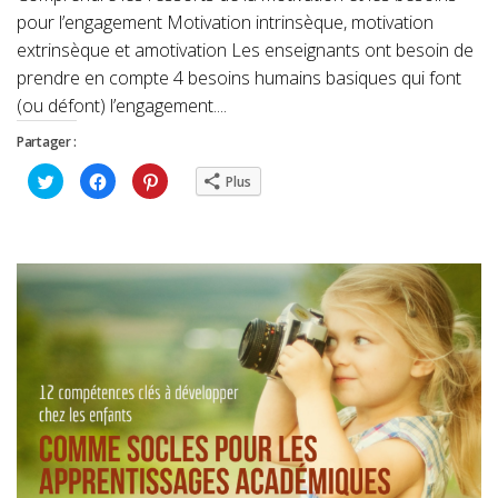
pour l’engagement Motivation intrinsèque, motivation
extrinsèque et amotivation Les enseignants ont besoin de
prendre en compte 4 besoins humains basiques qui font
(ou défont) l’engagement....
Partager :
Cliquez
Cliquez
Cliquez
Plus
pour
pour
pour
partager
partager
partager
sur
sur
sur
Twitter(ouvre
Facebook(ouvre
Pinterest(ouvre
dans
dans
dans
une
une
une
nouvelle
nouvelle
nouvelle
fenêtre)
fenêtre)
fenêtre)