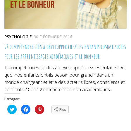
PSYCHOLOGIE
30 DÉCEMBRE 2016
12 compétences clés à développer chez les enfants comme socles
pour les apprentissages académiques et le bonheur
12 compétences socles à développer chez les enfants De
quoi nos enfants ont-ils besoin pour grandir dans un
monde changeant et être des acteurs libres, conscients et
confiants ? Ces 12 compétences non académiques...
Partager :
Cliquez
Cliquez
Cliquez
Plus
pour
pour
pour
partager
partager
partager
sur
sur
sur
Twitter(ouvre
Facebook(ouvre
Pinterest(ouvre
dans
dans
dans
une
une
une