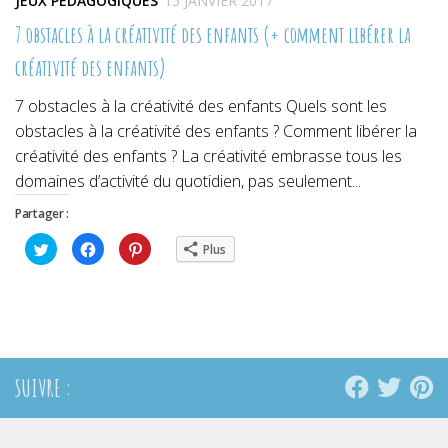
JEUX PÉDAGOGIQUES
15 JANVIER 2017
7 obstacles à la créativité des enfants (+ comment libérer la
créativité des enfants)
7 obstacles à la créativité des enfants Quels sont les
obstacles à la créativité des enfants ? Comment libérer la
créativité des enfants ? La créativité embrasse tous les
domaines d’activité du quotidien, pas seulement...
Partager :
Cliquez
Cliquez
Cliquez
Plus
pour
pour
pour
partager
partager
partager
sur
sur
sur
Twitter(ouvre
Facebook(ouvre
Pinterest(ouvre
dans
dans
dans
une
une
une
nouvelle
nouvelle
nouvelle
fenêtre)
fenêtre)
fenêtre)
SUIVRE :