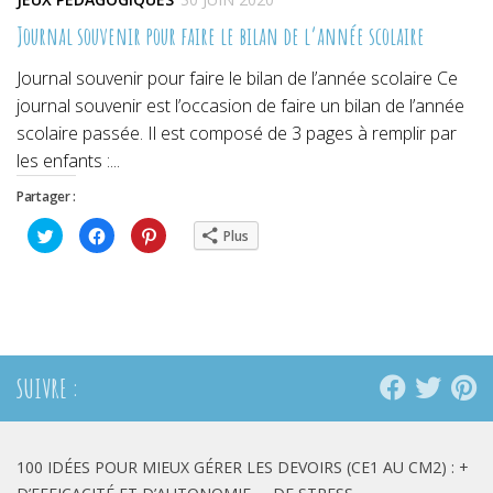
Journal souvenir pour faire le bilan de l’année scolaire
Journal souvenir pour faire le bilan de l’année scolaire Ce
journal souvenir est l’occasion de faire un bilan de l’année
scolaire passée. Il est composé de 3 pages à remplir par
les enfants :...
Partager :
Cliquez
Cliquez
Cliquez
Plus
pour
pour
pour
partager
partager
partager
sur
sur
sur
Twitter(ouvre
Facebook(ouvre
Pinterest(ouvre
dans
dans
dans
une
une
une
nouvelle
nouvelle
nouvelle
fenêtre)
fenêtre)
fenêtre)
SUIVRE :
100 IDÉES POUR MIEUX GÉRER LES DEVOIRS (CE1 AU CM2) : +