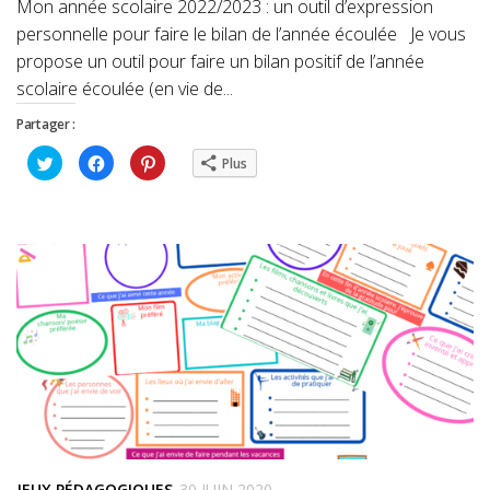
Mon année scolaire 2022/2023 : un outil d’expression
personnelle pour faire le bilan de l’année écoulée Je vous
propose un outil pour faire un bilan positif de l’année
scolaire écoulée (en vie de...
Partager :
Cliquez
Cliquez
Cliquez
Plus
pour
pour
pour
partager
partager
partager
sur
sur
sur
Twitter(ouvre
Facebook(ouvre
Pinterest(ouvre
dans
dans
dans
une
une
une
nouvelle
nouvelle
nouvelle
fenêtre)
fenêtre)
fenêtre)
JEUX PÉDAGOGIQUES
30 JUIN 2020