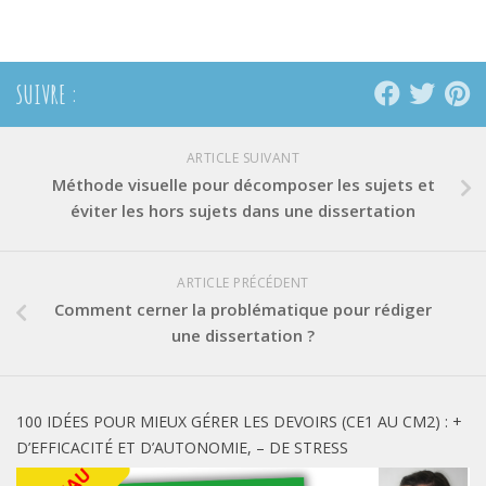
dans
dans
dans
une
une
une
nouvelle
nouvelle
nouvelle
fenêtre)
fenêtre)
fenêtre)
SUIVRE :
ARTICLE SUIVANT
Méthode visuelle pour décomposer les sujets et
éviter les hors sujets dans une dissertation
ARTICLE PRÉCÉDENT
Comment cerner la problématique pour rédiger
une dissertation ?
100 IDÉES POUR MIEUX GÉRER LES DEVOIRS (CE1 AU CM2) : +
D’EFFICACITÉ ET D’AUTONOMIE, – DE STRESS