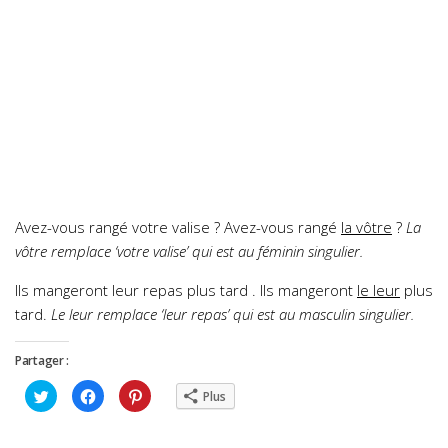
Avez-vous rangé votre valise ? Avez-vous rangé
la vôtre
?
La
vôtre remplace ‘votre valise’ qui est au féminin singulier.
Ils mangeront leur repas plus tard . Ils mangeront
le leur
plus
tard
.
Le leur remplace ‘leur repas’ qui est au masculin singulier.
Partager :
Cliquez
Cliquez
Cliquez
Plus
pour
pour
pour
partager
partager
partager
sur
sur
sur
Twitter(ouvre
Facebook(ouvre
Pinterest(ouvre